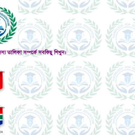
দস্য তালিকা সম্পর্কে সবকিছু শিখুন।