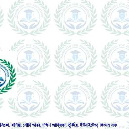
র, মেক্সিকো, রাশিয়া, সৌদি আরব, দক্ষিণ আফ্রিকা, তুর্কিয়ে, ইউনাইটেড) কিংডম এবং