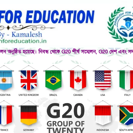
্মেলন অনুষ্ঠিত হয়েছে। নিবন্ধ থেকে G20 শীর্ষ সম্মেলন, G20 দেশ এবং স