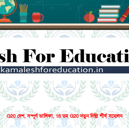
G20 দেশ, সম্পূর্ণ তালিকা, 18 তম G20 নতুন দিল্লি শীর্ষ সম্মেলন