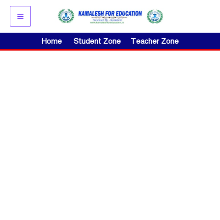
Skip
to
content
Home
Student Zone
Teacher Zone