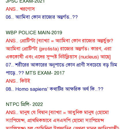
JPSC EXAM-2021
ANS.. খরগোস
06.. অ্যামিবা কোন রাজ্যের অন্তর্গত..??
WBP POLICE MAIN-2019
ANS.. প্রোটিস্টা [ব্যাখ্যা = অ্যামিবা কোন রাজ্যের অন্তর্ভুক্ত?
অ্যামিবা প্রোটিস্টা (protista) রাজ্যের অন্তর্গত। কারণ, এরা
এককোষী এবং এদের সুস্পষ্ট নিউক্লিয়াস (nucleus) আছে]
07.. শরীরের আকারের অনুপাতে কোন প্রাণী সবচেয়ে বড় ডিম
পাড়ে..??
MTS EXAM- 2017
ANS.. কিউই
08.. Homo sapiens’ কথাটির আক্ষরিক অর্থ কি..??
NTPC প্রিলি- 2022
ANS.. মানুষ যে বিদ্বান [ব্যাখ্যা = আধুনিক মানুষ (হোমো
স্যাপিয়েন্স, প্রাথমিকভাবে এসএসপি হোমো স্যাপিয়েন্স
স্যাপিয়েন্স) হল হোমিনিনা উপজাতির (অথবা মানব জাতিগোষ্ঠী)