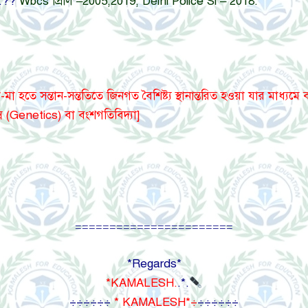
ে..??
Wbcs প্রিলি –
2005,2019, Delhi Police Si – 2018.
মা হতে সন্তান-সন্ততিতে জিনগত বৈশিষ্ট্য স্থানান্তরিত হওয়া যার মাধ্য
 (Genetics) বা বংশগতিবিদ্যা]
=======================
*Regards*
*KAMALESH.
.*.
÷÷÷÷÷÷
* KAMALESH*÷
÷÷÷÷÷÷