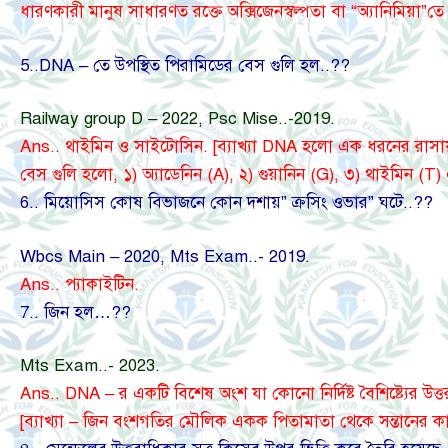
ধারণকারী মানুষ সাধারণত রক্তে অক্সিজেনস্বল্পতা বা “অ্যানিমিয়া”তে
5..DNA – তে উপস্থিত পিরামিডের বেস গুলি হল..??
Railway group D – 2022, Psc Mise..-2019.
Ans.. থাইমিন ও সাইটোসিন. [ব্যাখ্যা DNA হলো এক ধরনের রাসা
বেস গুলি হলো, ১) অ্যাডেনিন (A), ২) গুয়ানিন (G), ৩) থাইমিন (T
6.. মিয়োসিস কোষ বিভাজনে কোন দশায়” ক্রসিং ওভার” ঘটে..??
Wbcs Main – 2020, Mts Exam..- 2019.
Ans.. প্যাকাইটিন.
7.. জিন হল…??
Mts Exam..- 2023.
Ans.. DNA – র একটি বিশেষ অংশ যা কোনো নির্দিষ্ট বৈশিষ্ট্যের উত্ত
[ব্যাখ্যা – জিন বংশগতির মৌলিক একক পিতামাতা থেকে সন্তানের কা