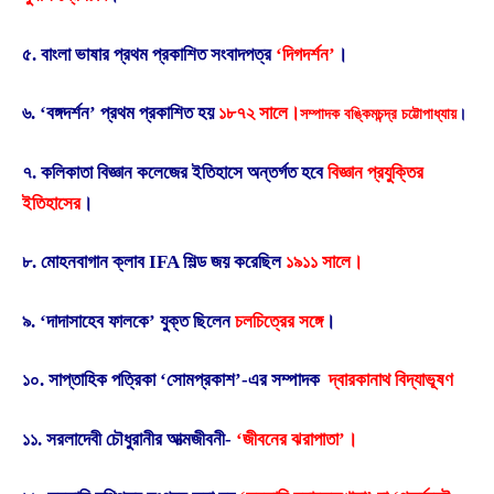
৫. বাংলা ভাষার প্রথম প্রকাশিত সংবাদপত্র
‘দিগদর্শন’
।
৬. ‘বঙ্গদর্শন’ প্রথম প্রকাশিত হয়
১৮৭২ সালে।
সম্পাদক বঙ্কিমচন্দ্র চট্টোপাধ্যায়
।
৭. কলিকাতা বিজ্ঞান কলেজের ইতিহাসে অন্তর্গত হবে
বিজ্ঞান প্রযুক্তির
ইতিহাসের
।
৮. মোহনবাগান ক্লাব IFA শিল্ড জয় করেছিল
১৯১১ সালে।
৯. ‘দাদাসাহেব ফালকে’ যুক্ত ছিলেন
চলচিত্রের সঙ্গে
।
১০. সাপ্তাহিক পত্রিকা ‘সোমপ্রকাশ’-এর সম্পাদক
​দ্বারকানাথ বিদ্যাভূষণ
১১. সরলাদেবী চৌধুরানীর আত্মজীবনী-
‘জীবনের ঝরাপাতা’।