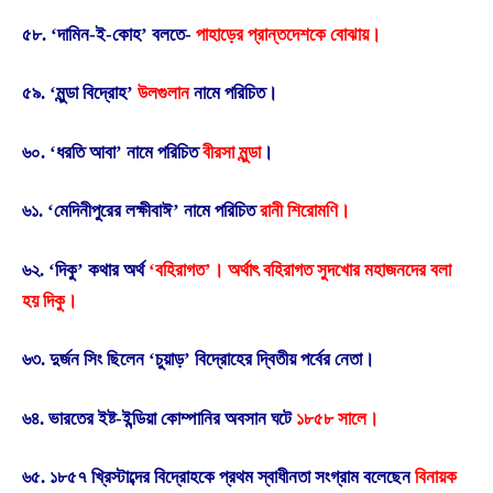
৫৮. ‘দামিন-ই-কোহ’ বলতে-
পাহাড়ের প্রান্তদেশকে বোঝায়।
৫৯. ‘মুন্ডা বিদ্রোহ’
উলগুলান
নামে পরিচিত।
৬০. ‘ধরতি আবা’ নামে পরিচিত
বীরসা মুন্ডা
।
৬১. ‘মেদিনীপুরের লক্ষীবাঈ’ নামে পরিচিত
রানী শিরোমণি।
৬২. ‘দিকু’ কথার অর্থ
‘বহিরাগত’। অর্থাৎ বহিরাগত সুদখোর মহাজনদের বলা
হয় দিকু।
৬৩. দুর্জন সিং ছিলেন ‘চুয়াড়’ বিদ্রোহের দ্বিতীয় পর্বের নেতা।
৬৪. ভারতের ইষ্ট-ইন্ডিয়া কোম্পানির অবসান ঘটে
১৮৫৮ সালে।
৬৫. ১৮৫৭ খ্রিস্টাব্দের বিদ্রোহকে প্রথম স্বাধীনতা সংগ্রাম বলেছেন
বিনায়ক