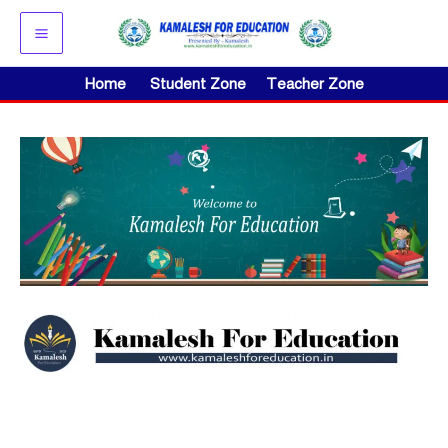
Skip
to
content
Home
Student Zone
Teacher Zone