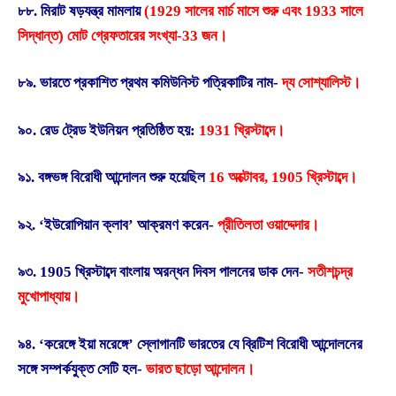
৮৮. মিরাট ষড়যন্ত্র মামলায়
(1929 সালের মার্চ মাসে শুরু এবং 1933 সালে
সিদ্ধান্ত) মোট গ্রেফতারের সংখ্যা-33 জন।
৮৯. ভারতে প্রকাশিত প্রথম কমিউনিস্ট পত্রিকাটির নাম-
দ্য সোশ্যালিস্ট।
৯০. রেড ট্রেড ইউনিয়ন প্রতিষ্ঠিত হয়:
1931 খ্রিস্টাব্দে।
৯১. বঙ্গভঙ্গ বিরোধী আন্দোলন শুরু হয়েছিল
16 অক্টোবর, 1905 খ্রিস্টাব্দে।
৯২. ‘ইউরোপিয়ান ক্লাব’ আক্রমণ করেন-
প্রীতিলতা ওয়াদ্দেদার।
৯৩. 1905 খ্রিস্টাব্দে বাংলায় অরন্ধন দিবস পালনের ডাক দেন-
সতীশচন্দ্র
মুখোপাধ্যায়।
৯৪. ‘করেঙ্গে ইয়া মরেঙ্গে’ স্লোগানটি ভারতের যে ব্রিটিশ বিরোধী আন্দোলনের
সঙ্গে সম্পর্কযুক্ত সেটি হল-
ভারত ছাড়ো আন্দোলন।