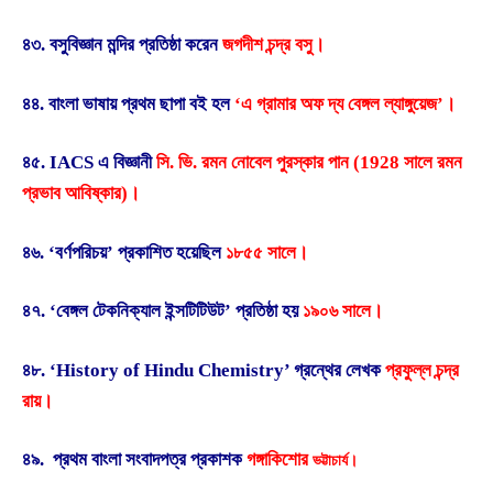
৪৩. বসুবিজ্ঞান মন্দির প্রতিষ্ঠা করেন
জগদীশ চন্দ্র বসু।
৪৪. বাংলা ভাষায় প্রথম ছাপা বই হল
‘এ গ্রামার অফ দ্য বেঙ্গল ল্যাঙ্গুয়েজ’।
৪৫. IACS এ বিজ্ঞানী
সি. ভি. রমন নোবেল পুরস্কার পান (1928 সালে রমন
প্রভাব আবিষ্কার)।
৪৬. ‘বর্ণপরিচয়’ প্রকাশিত হয়েছিল
১৮৫৫ সালে।
৪৭. ‘বেঙ্গল টেকনিক্যাল ইন্সটিটিউট’ প্রতিষ্ঠা হয়
১৯০৬ সালে।
৪৮. ‘History of Hindu Chemistry’ গ্রন্থের লেখক
প্রফুল্ল চন্দ্র
রায়।
৪৯. প্রথম বাংলা সংবাদপত্র প্রকাশক
গঙ্গাকিশোর
ভট্টাচার্য।