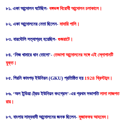
৮১. একা আন্দোলন ঘটেছিল-
বঙ্গভঙ্গ বিরোধী আন্দোলন চলাকালে।
৮২. একা আন্দোলনের নেতা ছিলেন-
মাদারি পাসি।
৮৩. বারদৌলি সত্যাগ্রহ হয়েছিল-
গুজরাটে।
৮৪. ‘নিজ খামারে ধান তোলো’-
তেভাগা আন্দোলনের সঙ্গে এই স্লোগানটি
যুক্ত।
৮৫. গিরনি কামগড় ইউনিয়ন (GKU) প্রতিষ্ঠিত হয়
1928 খ্রিস্টাব্দে।
৮৬. ‘অল ইন্ডিয়া ট্রেড ইউনিয়ন কংগ্রেস’-এর প্রথম সভাপতি
লালা লাজপত
রায়।
৮৭. বাংলায় সাম্যবাদী আন্দোলনের জনক ছিলেন-
মুজাফফর আহমেদ।