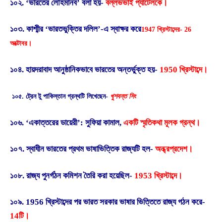
১০২. ‘ভারতের লৌহমানব’ বলা হয়-
বল্লভভাই প্যাটেলকে।
১০৩. কাশ্মীর ‘ভারতভুক্তির দলিল’-এ স্বাক্ষর করে
1947 খ্রিস্টাব্দের- 26
অক্টোবর।
১০৪. হায়দরাবাদ আনুষ্ঠানিকভাবে ভারতের অন্তর্ভুক্ত হয়-
1950 খ্রিস্টাব্দে।
১০৫. ট্রেন টু পাকিস্তান গ্রন্থটি লিখেছেন-
খুশবন্ত সিং
১০৬. ‘একাত্তরের ডায়েরী’: সুফিয়া কামাল,
একটি স্মৃতিকথা মূলক গ্রন্থ।
১০৭. স্বাধীন ভারতের প্রথম ভাষাভিত্তিক রাজ্যটি হল-
অন্ধ্রপ্রদেশ।
১০৮. রাজ্য পুনর্গঠন কমিশন তৈরি করা হয়েছিল-
1953 খ্রিস্টাব্দে।
১০৯. 1956 খ্রিস্টাব্দের পর ভারত সরকার ভাষার ভিত্তিতে রাজ্য গঠন করে-
14টি।