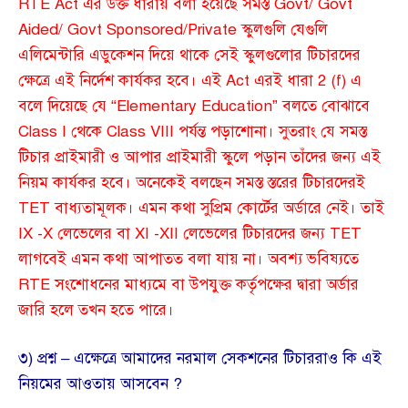
RTE Act এর উক্ত ধারায় বলা হয়েছে সমস্ত Govt/ Govt
Aided/ Govt Sponsored/Private স্কুলগুলি যেগুলি
এলিমেন্টারি এডুকেশন দিয়ে থাকে সেই স্কুলগুলোর টিচারদের
ক্ষেত্রে এই নির্দেশ কার্যকর হবে। এই Act এরই ধারা 2 (f) এ
বলে দিয়েছে যে “Elementary Education” বলতে বোঝাবে
Class I থেকে Class VIII পর্যন্ত পড়াশোনা। সুতরাং যে সমস্ত
টিচার প্রাইমারী ও আপার প্রাইমারী স্কুলে পড়ান তাঁদের জন্য এই
নিয়ম কার্যকর হবে। অনেকেই বলছেন সমস্ত স্তরের টিচারদেরই
TET বাধ্যতামূলক। এমন কথা সুপ্রিম কোর্টের অর্ডারে নেই। তাই
IX -X লেভেলের বা XI -XII লেভেলের টিচারদের জন্য TET
লাগবেই এমন কথা আপাতত বলা যায় না। অবশ্য ভবিষ্যতে
RTE সংশোধনের মাধ্যমে বা উপযুক্ত কর্তৃপক্ষের দ্বারা অর্ডার
জারি হলে তখন হতে পারে।
৩) প্রশ্ন – এক্ষেত্রে আমাদের নরমাল সেকশনের টিচাররাও কি এই
নিয়মের আওতায় আসবেন ?