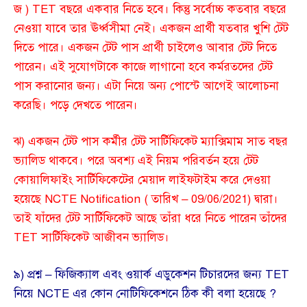
জ ) TET বছরে একবার নিতে হবে। কিন্তু সর্বোচ্চ কতবার বছরে
নেওয়া যাবে তার ঊর্ধ্বসীমা নেই। একজন প্রার্থী যতবার খুশি টেট
দিতে পারে। একজন টেট পাস প্রার্থী চাইলেও আবার টেট দিতে
পারেন। এই সুযোগটাকে কাজে লাগানো হবে কর্মরতদের টেট
পাস করানোর জন্য। এটা নিয়ে অন্য পোস্টে আগেই আলোচনা
করেছি। পড়ে দেখতে পারেন।
ঝ) একজন টেট পাস কর্মীর টেট সার্টিফিকেট ম্যাক্সিমাম সাত বছর
ভ্যালিড থাকবে। পরে অবশ্য এই নিয়ম পরিবর্তন হয়ে টেট
কোয়ালিফাইং সার্টিফিকেটের মেয়াদ লাইফটাইম করে দেওয়া
হয়েছে NCTE Notification ( তারিখ – 09/06/2021) দ্বারা।
তাই যাঁদের টেট সার্টিফিকেট আছে তাঁরা ধরে নিতে পারেন তাঁদের
TET সার্টিফিকেট আজীবন ভ্যালিড।
৯) প্রশ্ন – ফিজিক্যাল এবং ওয়ার্ক এডুকেশন টিচারদের জন্য TET
নিয়ে NCTE এর কোন নোটিফিকেশনে ঠিক কী বলা হয়েছে ?