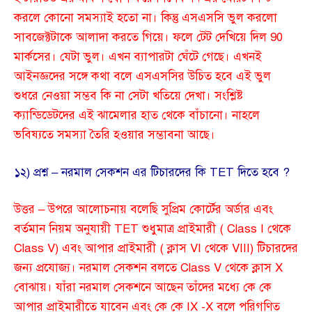
করলে কোনো সমস্যাই হতো না। কিন্তু এসএসসি ভুল করলো
সাবজেক্টটাকে আলাদা করতে গিয়ে। ফলে টেট দেখিয়ে দিল 90
মার্কসের। যেটা ভুল। এখন ব্যাপারটা ঘেঁটে গেছে। এখনই
আইনজ্ঞদের সঙ্গে কথা বলে এসএসসির উচিত হবে এই ভুল
শুধরে নেওয়া সম্ভব কি না সেটা খতিয়ে দেখা। সংশ্লিষ্ট
ক্যান্ডিডেটদের এই ঝামেলার হাত থেকে বাঁচানো। নাহলে
ভবিষ্যতে সমস্যা তৈরি হওয়ার সম্ভাবনা আছে।
১২) প্রশ্ন – নরমাল সেকশন এর টিচারদের কি TET দিতে হবে ?
উত্তর – উপরে আলোচনায় বলেছি সুপ্রিম কোর্টের অর্ডার এবং
বর্তমান নিয়ম অনুযায়ী TET শুধুমাত্র প্রাইমারী ( Class I থেকে
Class V) এবং আপার প্রাইমারী ( ক্লাস VI থেকে VIII) টিচারদের
জন্য প্রযোজ্য। নরমাল সেকশন বলতে Class V থেকে ক্লাস X
বোঝায়। যাঁরা নরমাল সেকশনে আছেন তাঁদের মধ্যে কে কে
আপার প্রাইমারীতে যাবেন এবং কে কে IX -X বলে পরিগণিত