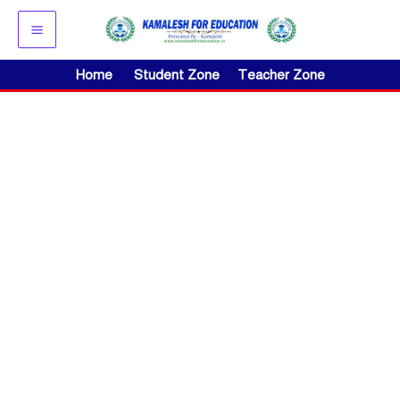
Skip
to
content
Home
Student Zone
Teacher Zone