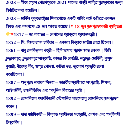
2023 – গীতা প্রেস গোরখপুরকে 2021 সালের গান্ধী শান্তি পুরস্কারের জন্য
নির্বাচিত করা হয়েছিল।
2023 – মার্কিন যুক্তরাষ্ট্রের শিকাগোতে একটি পার্কিং লটে গুলিতে একজন
নিহত এবং কমপক্ষে 28 জন আহত হয়েছে।
* 18 জুন জন্মগ্রহণকারী ব্যক্তিরা
*
1817 – জং বাহাদুর – নেপালের প্রাক্তন প্রধানমন্ত্রী।
1852 – সি. বিজয় রাঘব চারিয়ার – একজন বিখ্যাত জাতীয় নেতা ছিলেন।
1861 – বাবু দেবকিনন্দন খত্রী – হিন্দি ভাষার প্রথম জাদু লেখক। তিনি
চন্দ্রকান্ত, চন্দ্রকান্ত সান্তাতি, কাজর কি কোঠরি, নরেন্দ্র-মোহিনী, কুসুম
কুমারী, বীরেন্দ্র বীর, গুপ্ত গোদনা, কাটরা ভর, ​​ভূতনাথ প্রভৃতি রচনা
করেছিলেন।
1887 – অনুগ্রহ নারায়ণ সিনহা – ভারতীয় স্বাধীনতা সংগ্রামী, শিক্ষক,
আইনজীবী, রাজনীতিবিদ এবং আধুনিক বিহারের স্রষ্টা।
1892 – রোমানিয়ান পদার্থবিজ্ঞানী স্টেফানিয়া মারসেয়ানু রোমানিয়ায় জন্মগ্রহণ
করেন।
1899 – দাদা ধর্মাধিকারী – বিখ্যাত স্বাধীনতা সংগ্রামী, লেখক এবং গান্ধীবাদী
চিন্তাবিদ।