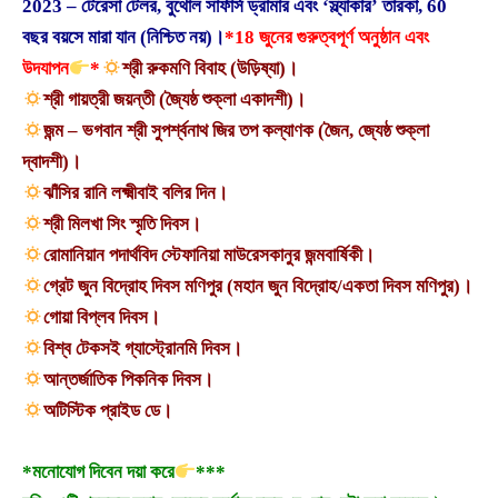
2023 – টেরেসা টেলর, বুথোল সার্ফার্স ড্রামার এবং ‘স্ল্যাকার’ তারকা, 60
বছর বয়সে মারা যান (নিশ্চিত নয়)।
*18 জুনের গুরুত্বপূর্ণ অনুষ্ঠান এবং
উদযাপন
*
শ্রী রুকমণি বিবাহ (উড়িষ্যা)।
শ্রী গায়ত্রী জয়ন্তী (জ্যৈষ্ঠ শুক্লা একাদশী)।
জন্ম – ভগবান শ্রী সুপর্শ্বনাথ জির তপ কল্যাণক (জৈন, জ্যেষ্ঠ শুক্লা
দ্বাদশী)।
ঝাঁসির রানি লক্ষ্মীবাই বলির দিন।
শ্রী মিলখা সিং স্মৃতি দিবস।
রোমানিয়ান পদার্থবিদ স্টেফানিয়া মাউরেসকানুর জন্মবার্ষিকী।
গ্রেট জুন বিদ্রোহ দিবস মণিপুর (মহান জুন বিদ্রোহ/একতা দিবস মণিপুর)।
গোয়া বিপ্লব দিবস।
বিশ্ব টেকসই গ্যাস্ট্রোনমি দিবস।
আন্তর্জাতিক পিকনিক দিবস।
অটিস্টিক প্রাইড ডে।
*মনোযোগ দিবেন দয়া করে
***