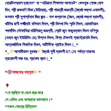
হোয়াটসঅ্যাপ চ্যানেল” বা “হরিয়ানা শিক্ষাগত আপডেট” ফেসবুক পেজে যোগ
দিন, শ্রী রুকমণি বিভা (উড়িষ্যা), শ্রী গায়ত্রী জয়ন্তী (জ্যৈষ্ঠ শুক্লা একাদশী),
ভগবান শ্রী সুপার্শ্বনাথ জির জন্ম – তপ কল্যাণক (জৈন, জ্যেষ্ঠ শুক্লা দ্বাদশী),
ঝাঁসির রাণী লক্ষ্মীবাই বলিদান দিবস, শ্রী মিলখা সিং স্মৃতি দিবস, রোমানিয়ান
পদার্থবিদ স্টেফানিয়া মরিসিয়ানু জয়ন্তী, গ্রেট জুন অভ্যুত্থান দিবস মণিপুর
(মহান জুন ইউরিসিং ডে) বিপ্লব দিবস, বিশ্ব টেকসই গ্যাস্ট্রোনমি দিবস,
আন্তর্জাতিক পিকনিক দিবস, অটিস্টিক প্রাইড দিবস।_*
*_
আগামীকাল বুধবার
জ্যৈষ্ঠ সুদী দ্বাদশী 07:29 পর্যন্ত তারপর
ত্রয়োদশী শুরু হয়, প্রদোষ ব্রত।_*
*
আজকের বক্তৃতা
*
*যে ব্যক্তি না দেখে ব্যয় করে
সে এতিম এবং ঝগড়াকে ভালবাসে।*
*সকল ক্ষেত্রে চিন্তিত*