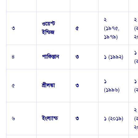
২
২
ওয়েস্ট
৩
৫
(১৯৭৫,
(
ইন্ডিজ
১৯৭৯)
২
১
৪
পাকিস্তান
৩
১ (১৯৯২)
(
১
১
৫
শ্রীলঙ্কা
৩
(১৯৯৬)
(
২
৬
ইংল্যান্ড
৩
১ (২০১৯)
(
২