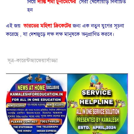
নিয়ে
দীপ্তি শর্মা
টুর্নামেন্টের
সেরা খেলোয়াড় নির্বাচিত
হন
এই জয়
ভারতের মহিলা ক্রিকেটের
জন্য এক নতুন যুগের সূচনা
করেছে , যা দেশজুড়ে লক্ষ লক্ষ মানুষকে অনুপ্রাণিত করবে।
সূত্র–কারেন্টঅ্যাফেয়ার্সাড্ডা