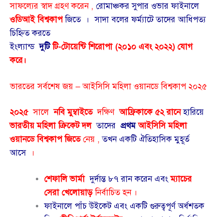
সাফল্যের স্বাদ গ্রহণ করেন ,
রোমাঞ্চকর সুপার ওভার ফাইনালে
ওডিআই বিশ্বকাপ
জিতে ।
সাদা বলের ফর্ম্যাটে তাদের আধিপত্য
চিহ্নিত করতে
ইংল্যান্ড
দুটি
টি-টোয়েন্টি শিরোপা (২০১০ এবং ২০২২) যোগ
করে।
ভারতের সর্বশেষ জয় – আইসিসি মহিলা ওয়ানডে বিশ্বকাপ ২০২৫
২০২৫
সালে
নবি মুম্বাইতে
দক্ষিণ
আফ্রিকাকে ৫২ রানে
হারিয়ে
ভারতীয় মহিলা ক্রিকেট দল
তাদের
প্রথম
আইসিসি মহিলা
ওয়ানডে বিশ্বকাপ
জিতে
নেয় ,
তখন একটি ঐতিহাসিক মুহূর্ত
আসে
।
শেফালি ভার্মা
দুর্দান্ত ৮৭ রান করেন এবং
ম্যাচের
সেরা খেলোয়াড়
নির্বাচিত হন ।
ফাইনালে পাঁচ উইকেট এবং একটি গুরুত্বপূর্ণ অর্ধশতক