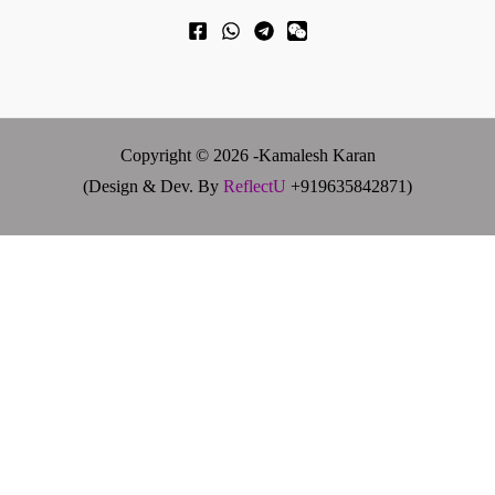
Copyright © 2026 -Kamalesh Karan
(Design & Dev. By
ReflectU
+919635842871)