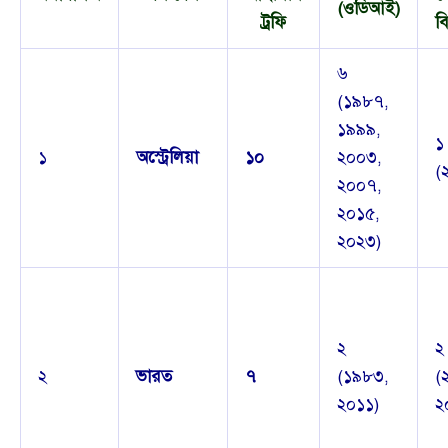
(ওডিআই)
ট্রফি
বি
৬
(১৯৮৭,
১৯৯৯,
১
১
অস্ট্রেলিয়া
১০
২০০৩,
(
২০০৭,
২০১৫,
২০২৩)
২
২
২
ভারত
৭
(১৯৮৩,
(
২০১১)
২