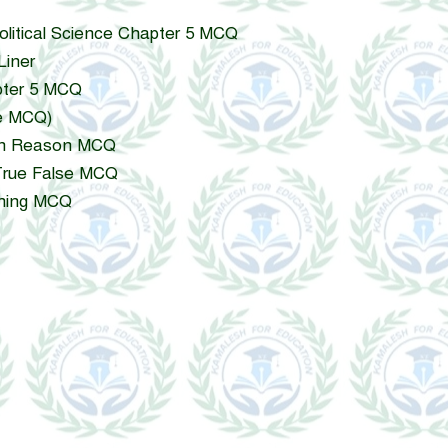
ster Political Science Chapter 5 MCQ
 Liner
Chapter 5 MCQ
ype MCQ)
ertion Reason MCQ
er True False MCQ
atching MCQ