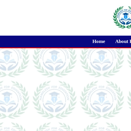
Skip
to
content
Home
About 