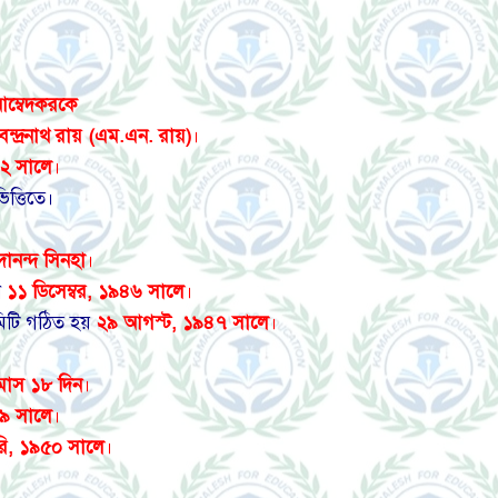
ম্বেদকরকে
ন্দ্রনাথ রায় (এম.এন. রায়)
।
২ সালে
।
িত্তিতে।
দানন্দ সিনহা
।
ন
১১ ডিসেম্বর, ১৯৪৬ সালে
।
িটি গঠিত হয়
২৯ আগস্ট, ১৯৪৭ সালে
।
মাস ১৮ দিন
।
৪৯ সালে
।
ারি, ১৯৫০ সালে
।