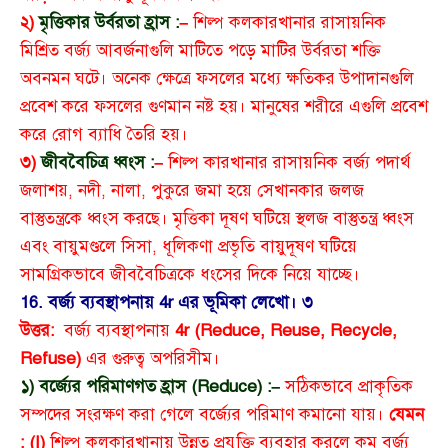
২)
মৃত্তিকার উর্বরতা হ্রাস :
–
শিল্প কলকারখানার রাসায়নিক
মিশ্রিত বর্জ্য আবর্জনাগুলি মাটিতে পড়ে মাটির উর্বরতা শক্তি
অবনমন ঘটে। অনেক ক্ষেত্রে ফসলের মধ্যে ক্ষতিকর উপাদানগুলি
প্রবেশ করে ফসলের গুণমান নষ্ট হয়। মানুষের শরীরে এগুলি প্রবেশ
করে রোগ ব্যাধি তৈরি হয়।
৩)
জীববৈচিত্র ধ্বংস :
–
শিল্প কারখানার রাসায়নিক বর্জ্য পদার্থ
জলাশয়, নদী, নালা, পুকুরে জমা হয়ে সেখানকার জলজ
বাস্তুতন্ত্রকে ধ্বংস করছে। মৃত্তিকা দূষণ ঘটিয়ে স্থলজ বাস্তুতন্ত্র ধ্বংস
এবং বায়ুমণ্ডলে সিসা, ধূলিকণা প্রভৃতি বায়ুদূষণ ঘটিয়ে
সামগ্রিকভাবে জীববৈচিত্রকে ধংসের দিকে নিয়ে যাচ্ছে।
16. বর্জ্য ব্যবস্থাপনায় 4r এর ভূমিকা লেখো।
৩
উত্তর:
বর্জ্য ব্যবস্থাপনায়
4r (Reduce, Reuse, Recycle,
Refuse)
এর গুরুত্ব অপরিসীম।
১) বর্জ্যের পরিমাণগত হ্রাস (Reduce) :–
সঠিকভাবে প্রাকৃতিক
সম্পদের সংরক্ষণ করা গেলে বর্জ্যের পরিমাণ কমানো যায়।
যেমন
: (I)
শিল্প কলকারখানায় উন্নত প্রযুক্তি ব্যবহার করলে কম বর্জ্য