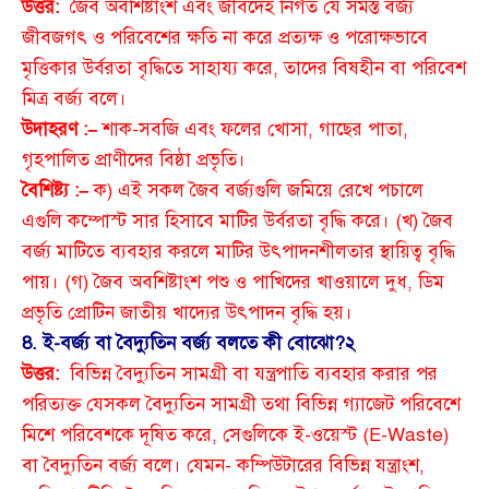
উত্তর:
জৈব অবশিষ্টাংশ এবং জীবদেহ নির্গত যে সমস্ত বর্জ্য
জীবজগৎ ও পরিবেশের ক্ষতি না করে প্রত্যক্ষ ও পরোক্ষভাবে
মৃত্তিকার উর্বরতা বৃদ্ধিতে সাহায্য করে, তাদের বিষহীন বা পরিবেশ
মিত্র বর্জ্য বলে।
উদাহরণ :–
শাক-সবজি এবং ফলের খোসা, গাছের পাতা,
গৃহপালিত প্রাণীদের বিষ্ঠা প্রভৃতি।
বৈশিষ্ট্য :–
ক) এই সকল জৈব বর্জ্যগুলি জমিয়ে রেখে পচালে
এগুলি কম্পোস্ট সার হিসাবে মাটির উর্বরতা বৃদ্ধি করে। (খ) জৈব
বর্জ্য মাটিতে ব্যবহার করলে মাটির উৎপাদনশীলতার স্থায়িত্ব বৃদ্ধি
পায়। (গ) জৈব অবশিষ্টাংশ পশু ও পাখিদের খাওয়ালে দুধ, ডিম
প্রভৃতি প্রোটিন জাতীয় খাদ্যের উৎপাদন বৃদ্ধি হয়।
8. ই-বর্জ্য বা বৈদ্যুতিন বর্জ্য বলতে কী বোঝো?
২
উত্তর:
বিভিন্ন বৈদ্যুতিন সামগ্রী বা যন্ত্রপাতি ব্যবহার করার পর
পরিত্যক্ত যেসকল বৈদ্যুতিন সামগ্রী তথা বিভিন্ন গ্যাজেট পরিবেশে
মিশে পরিবেশকে দূষিত করে, সেগুলিকে ই-ওয়েস্ট (E-Waste)
বা বৈদ্যুতিন বর্জ্য বলে। যেমন- কম্পিউটারের বিভিন্ন যন্ত্রাংশ,