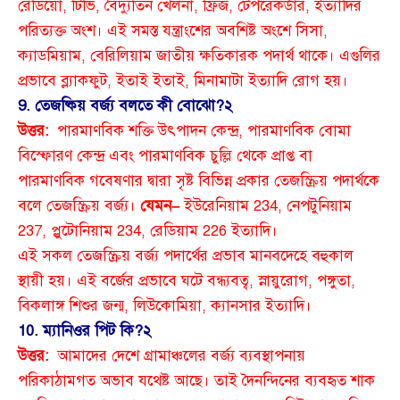
রেডিয়ো, টিভি, বৈদ্যুতিন খেলনা, ফ্রিজ, টেপরেকর্ডার, ইত্যাদির
পরিত্যক্ত অংশ। এই সমস্ত যন্ত্রাংশের অবশিষ্ট অংশে সিসা,
ক্যাডমিয়াম, বেরিলিয়াম জাতীয় ক্ষতিকারক পদার্থ থাকে। এগুলির
প্রভাবে ব্ল্যাকফুট, ইতাই ইতাই, মিনামাটা ইত্যাদি রোগ হয়।
9. তেজষ্কিয় বর্জ্য বলতে কী বোঝো?
২
উত্তর:
পারমাণবিক শক্তি উৎপাদন কেন্দ্র, পারমাণবিক বোমা
বিস্ফোরণ কেন্দ্র এবং পারমাণবিক চুল্লি থেকে প্রাপ্ত বা
পারমাণবিক গবেষণার দ্বারা সৃষ্ট বিভিন্ন প্রকার তেজস্ক্রিয় পদার্থকে
বলে তেজস্ক্রিয় বর্জ্য।
যেমন–
ইউরেনিয়াম 234, নেপটুনিয়াম
237, প্লুটোনিয়াম 234, রেডিয়াম 226 ইত্যাদি।
এই সকল তেজস্ক্রিয় বর্জ্য পদার্থের প্রভাব মানবদেহে বহুকাল
স্থায়ী হয়। এই বর্জের প্রভাবে ঘটে বন্ধ্যবত্ব, স্নায়ুরোগ, পঙ্গুতা,
বিকলাঙ্গ শিশুর জন্ম, লিউকোমিয়া, ক্যানসার ইত্যাদি।
10. ম্যানিওর পিট কি?
২
উত্তর:
আমাদের দেশে গ্রামাঞ্চলের বর্জ্য ব্যবস্থাপনায়
পরিকাঠামগত অভাব যথেষ্ট আছে। তাই দৈনন্দিনের ব্যবহৃত শাক