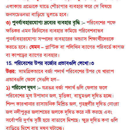
এলাকায় প্রত্যেকে যাতে শৌচাগার ব্যবহার করে সে বিষয়ে
জনসচেতনতা বাড়িয়ে তুলতে হবে।
৩)
পুনর্ব্যবহারযোগ্য দ্রব্যের ব্যবহার বৃদ্ধি :–
পরিবেশের পক্ষে
ক্ষতিকর এমন জিনিসের ব্যবহার কমিয়ে পরিবেশবান্ধব
পুনর্ব্যবহারযোগ্য সম্পদের ব্যবহারের অভ্যাস শিক্ষার্থীদেরকে
করতে হবে।
যেমন –
প্লাস্টিক বা পলিথিন ব্যাগের পরিবর্তে কাগজ
বা কাপড়ের ব্যাগের ব্যবহার।
15. পরিবেশের উপর বর্জ্যের প্রভাবগুলি লেখো।
৩
উত্তর:
সামগ্রিকভাবে বর্জ্য পদার্থ পরিবেশের উপর যে খারাপ
প্রভাবগুলি ফেলে সেগুলি হল–
১)
পরিবেশ দূষণ :–
যত্রতত্র বর্জ্য পদার্থ গুলি ফেলার ফলে
পরিবেশের মূল উপাদান জল, মৃত্তিকা, বায়ুমণ্ডল দূষিত হচ্ছে।
শিল্প কারখানার রাসায়নিক মিশ্রিত জল, গৃহস্থলীর দূষিত নোংরা
জল নদীপুকুর জলাশয়ের জলকে দূষিত করে নষ্ট করছে এবং
সর্বোপরি দুর্গন্ধ সৃষ্টি হয়ে বাতাসে মিশছে। ক্ষুদ্র দূষিত কণা গুলি
বাড়িতে মিশে বায়ু দূষণ ঘটাচ্ছে।