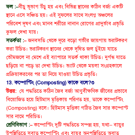
ফল :–
নীচু ভূভাগ উঁচু হয় এবং বিভিন্ন স্থানের কঠিন বর্জ্য একটি
স্থানে এসে সঞ্চিত হয়। এই সুফলের সাথে সংলগ্ন অঞ্চলের
পরিবেশ দূষণ এবং মানব শরীরে নানান রোগের প্রাদুর্ভাব প্রভৃতি
কুফল দেখা যায়।
সতর্কতা :
–
জনবসতি থেকে দূরে বড়ো গভীর জায়গায় ভরাটকরণ
করা উচিত। ভরাটকরণ স্থানের থেকে দূষিত জল চুঁইয়ে যাতে
ভৌমজলে না মেশে এই ব্যাপারে সতর্ক থাকা উচিত। দুর্গন্ধ যাতে
ছড়িয়ে না পড়ে তা দেখা উচিত। ভ্যাট থেকে ময়লা সংগ্রহকালে
প্রক্রিয়াকরণের পর তা নিয়ে যাওয়া উচিত প্রভৃতি।
13. কম্পোস্টিং (Composting) কাকে বলে?
৩
উত্তর:
যে পদ্ধতিতে কঠিন জৈব বর্জ্য আণুবীক্ষণিক জীবের প্রভাবে
বিয়োজিত হয়ে হিউমাস মৃত্তিকায় পরিণত হয়, তাকে কম্পোস্টিং
(Composting) বলে। হিউমাস মৃত্তিকা গঠিত জৈব সার কম্পোস্ট
সার নামে পরিচিত।
শ্রেণিবিভাগ :
–
কম্পোস্টিং দুটি পদ্ধতিতে সম্পন্ন হয়, যথা– বায়ুর
উপস্থিতিতে সবাত কম্পোস্টিং এবং বায়ুর অনুপস্থিতিতে অবাত