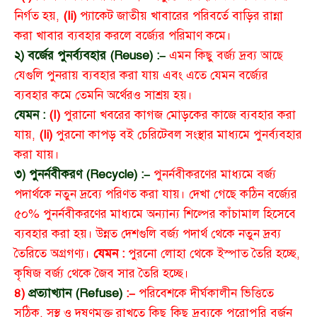
নির্গত হয়,
(Ii)
প্যাকেট জাতীয় খাবারের পরিবর্তে বাড়ির রান্না
করা খাবার ব্যবহার করলে বর্জ্যের পরিমাণ কমে।
২) বর্জের পুনর্ব্যবহার (Reuse) :–
এমন কিছু বর্জ্য দ্রব্য আছে
যেগুলি পুনরায় ব্যবহার করা যায় এবং এতে যেমন বর্জ্যের
ব্যবহার কমে তেমনি অর্থেরও সাশ্রয় হয়।
যেমন :
(I)
পুরানো খবরের কাগজ মোড়কের কাজে ব্যবহার করা
যায়,
(Ii)
পুরনো কাপড় বই চেরিটেবল সংস্থার মাধ্যমে পুনর্ব্যবহার
করা যায়।
৩) পুনর্নবীকরণ (Recycle) :–
পুনর্নবীকরণের মাধ্যমে বর্জ্য
পদার্থকে নতুন দ্রব্যে পরিণত করা যায়। দেখা গেছে কঠিন বর্জ্যের
৫০% পুনর্নবীকরণের মাধ্যমে অন্যান্য শিল্পের কাঁচামাল হিসেবে
ব্যবহার করা হয়। উন্নত দেশগুলি বর্জ্য পদার্থ থেকে নতুন দ্রব্য
তৈরিতে অগ্রগণ্য।
যেমন :
পুরনো লোহা থেকে ইস্পাত তৈরি হচ্ছে,
কৃষিজ বর্জ্য থেকে জৈব সার তৈরি হচ্ছে।
৪)
প্রত্যাখ্যান (Refuse)
:–
পরিবেশকে দীর্ঘকালীন ভিত্তিতে
সঠিক, সুস্থ ও দূষণমুক্ত রাখতে কিছু কিছু দ্রব্যকে পুরোপুরি বর্জন