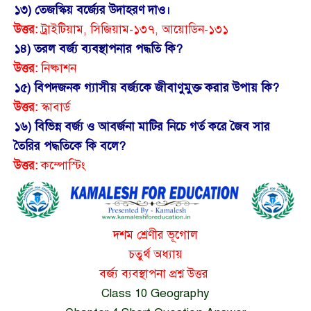
১৩) তেজস্কিয় বর্জ্যের উদাহরণ দাও।
উত্তর:
ট্রাইটিয়াম, সিজিয়াম-১৩৭, আয়োডিন-১৩১
১৪) তরল বর্জ্য ব্যবস্থাপনার পদ্ধতি কি?
উত্তর:
নিষ্কাশন
১৫) বিপদজনক গ্যাসীয় বর্জ্যকে জীবাণুমুক্ত করার উপায় কি?
উত্তর:
স্কাবার্ড
১৬) বিভিন্ন বর্জ্য ও আবর্জনা মাটির নিচে গর্ত করে জৈব সার
তৈরির পদ্ধতিকে কি বলে?
উত্তর:
কম্পোস্টিং
দশম শ্রেণীর ভূগোল
চতুর্থ অধ্যায়
বর্জ্য ব্যবস্থাপনা প্রশ্ন উত্তর
Class 10 Geography