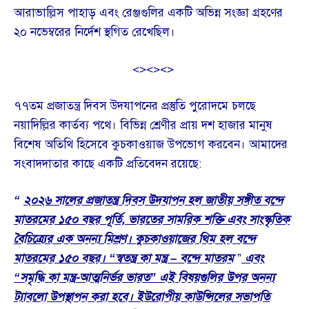
আরাভাল্লিস পাহাড় এবং রেঞ্জগুলির একটি অভিন্ন সংজ্ঞা গ্রহণের
২০ নভেম্বরের নির্দেশ স্থগিত রেখেছিল।
<><><>
৭৭তম প্রজাতন্ত্র দিবস উদযাপনের প্রস্তুতি পুরোদমে চলছে
নয়াদিল্লির কার্তব্য পথে। বিভিন্ন শ্রেণীর প্রায় দশ হাজার মানুষ
বিশেষ অতিথি হিসেবে কুচকাওয়াজ উপভোগ করবেন। আমাদের
সংবাদদাতার কাছে একটি প্রতিবেদন রয়েছে:
“
২০২৬ সালের প্রজাতন্ত্র দিবস উদযাপন হল জাতীয় সঙ্গীত বন্দে
মাতরমের ১৫০ বছর পূর্তি, ভারতের সামরিক শক্তি এবং সাংস্কৃতিক
বৈচিত্র্যের এক অনন্য মিশ্রণ। কুচকাওয়াজের থিম হল বন্দে
মাতরমের ১৫০ বছর। “স্বতন্ত্র কা মন্ত্র – বন্দে মাতরম
”
এবং
“সমৃদ্ধি কা মন্ত্র-আত্মনির্ভর ভারত” এই বিষয়গুলির উপর অনন্য
ট্যাবলো উপস্থাপন করা হবে। ইউরোপীয় কাউন্সিলের সভাপতি