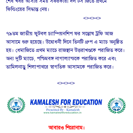
শেষ খবর আসার সময় সফরকারী দল টস জিতে প্রথমে
ফিল্ডিংয়ের সিদ্ধান্ত নেয়।
<><><>
৭৯তম জাতীয় ফুটবল চ্যাম্পিয়নশিপ ফর সন্তোষ ট্রফি আজ
আসামে শুরু হয়েছে। উদ্বোধনী দিনে তিনটি গ্রুপ এ ম্যাচ অনুষ্ঠিত
হয়। ধেমাজিতে প্রথম ম্যাচে রাজস্থান উত্তরাখণ্ডকে পরাজিত করে।
অন্য দুটি ম্যাচে, পশ্চিমবঙ্গ নাগাল্যান্ডকে পরাজিত করে এবং
তামিলনাড়ু শিলাপাথরে স্বাগতিক আসামকে পরাজিত করে।
<><><>
আবারও শিরোনাম।