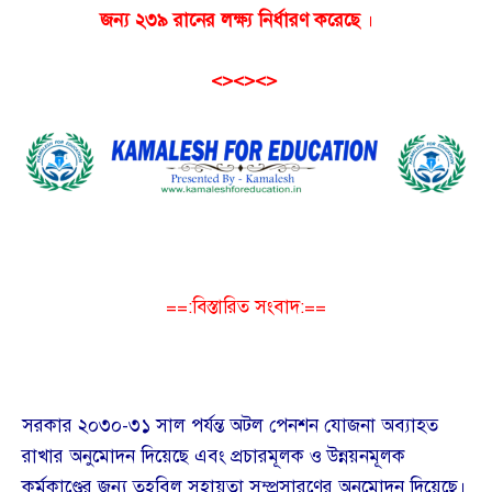
জন্য ২৩৯ রানের লক্ষ্য নির্ধারণ করেছে
।
<><><>
==:বিস্তারিত সংবাদ:==
সরকার ২০৩০-৩১ সাল পর্যন্ত অটল পেনশন যোজনা অব্যাহত
রাখার অনুমোদন দিয়েছে এবং প্রচারমূলক ও উন্নয়নমূলক
কর্মকাণ্ডের জন্য তহবিল সহায়তা সম্প্রসারণের অনুমোদন দিয়েছে।