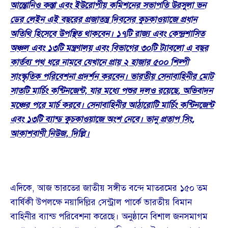
আন্তোনিও কস্তা এবং ইউরোপীয় কমিশনের সভাপতি উরসুলা ভন
ডের লেইন এই বছরের প্রজাতন্ত্র দিবসের কুচকাওয়াজে প্রধান
অতিথি হিসেবে উপস্থিত থাকবেন। ১৭টি রাজ্য এবং কেন্দ্রশাসিত
অঞ্চল এবং ১৩টি মন্ত্রণালয় এবং বিভাগের ৩০টি ট্যাবলো এ বছর
কার্তব্য পথ ধরে নামবে যেখানে প্রায় ২ হাজার ৫০০ শিল্পী
সাংস্কৃতিক পরিবেশনা প্রদর্শন করবেন। ভারতীয় সেনাবাহিনীর মোট
সাতটি মার্চিং কন্টিনজেন্ট, যার মধ্যে পশুর দলও রয়েছে, অভিবাদন
মঞ্চের পরে মার্চ করবে। সেনাবাহিনীর আঠারোটি মার্চিং কন্টিনজেন্ট
এবং ১৩টি ব্যান্ড কুচকাওয়াজে অংশ নেবে। ভানু প্রতাপ সিং,
আকাশবাণী নিউজ, দিল্লি।
এদিকে, আজ ভারতের জাতীয় সঙ্গীত বন্দে মাতরমের ১৫০ তম
বার্ষিকী উপলক্ষে নয়াদিল্লির সেন্ট্রাল পার্কে ভারতীয় বিমান
বাহিনীর ব্যান্ড পরিবেশনা করেছে। অনুষ্ঠানে বিশাল জনসমাগম