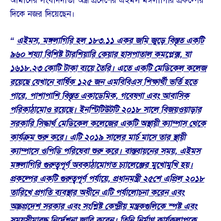
আমাদের সংবাদদাতা অন্ধ্র প্রদেশের এইমস মঙ্গলাগিরি প্রকল্পের
দিকে নজর দিয়েছেন।
“
এইমস, মঙ্গলাগিরি হল ১৮৩.১১ একর জমি জুড়ে বিস্তৃত একটি
৯৬০ শয্যা বিশিষ্ট টারশিয়ারি কেয়ার হাসপাতাল কমপ্লেক্স, যা
১৬১৮.২৩ কোটি টাকা ব্যয়ে তৈরি। এতে একটি মেডিকেল কলেজ
রয়েছে যেখানে বার্ষিক ১২৫ জন এমবিবিএস শিক্ষার্থী ভর্তি হতে
পারে, পাশাপাশি বিস্তৃত একাডেমিক, গবেষণা এবং আবাসিক
পরিকাঠামোও রয়েছে। ইনস্টিটিউটটি ২০১৮ সালে বিজয়ওয়াড়ার
সরকারি সিদ্ধার্থ মেডিকেল কলেজের একটি অস্থায়ী ক্যাম্পাস থেকে
কার্যক্রম শুরু করে। এটি ২০১৯ সালের মার্চ মাসে তার স্থায়ী
ক্যাম্পাসে ওপিডি পরিষেবা শুরু করে। বাস্তবায়নের সময়, এইমস
মঙ্গলাগিরি গুরুত্বপূর্ণ অবকাঠামোগত চ্যালেঞ্জের মুখোমুখি হয়।
প্রকল্পের একটি গুরুত্বপূর্ণ পর্যায়ে, প্রধানমন্ত্রী ২৫শে এপ্রিল ২০১৮
তারিখে প্রগতি ব্যবস্থার অধীনে এটি পর্যালোচনা করেন এবং
অন্ধ্রপ্রদেশ সরকার এবং সংশ্লিষ্ট কেন্দ্রীয় মন্ত্রকগুলিকে স্পষ্ট এবং
সময়সীমাবদ্ধ নির্দেশনা জারি করেন। তিনি নির্মাণ কার্যকলাপকে