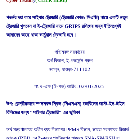
Cyber Treasur
y
( CLICK HERE)
গভর্নর দয়া করে সাইবার ট্রেজারি (ট্রেজারি কোড: সিএজি) নামে একটি নতুন
ট্রেজারি খুলবেন যা ই-ট্রেজারি নামে GRIPS রসিদের জন্য ইতিমধ্যেই
আমাদের কাছে থাকা ভার্চুয়াল ট্রেজারি হবে।
পশ্চিমবঙ্গ সরকারের
অর্থ বিভাগ, ই-গভর্নেন্স গ্রুপ
নবান্ন, হাওড়া-711102
নং 9-এফ (ই-গভ) তারিখ: 02/01/2025
উপ: কেন্দ্রীয়ভাবে স্পনসরড স্কিম (সিএসএস) তহবিলের জাস্ট-ইন-টাইম
রিলিজের জন্য “সাইবার ট্রেজারি” এর ভূমিকা
অর্থ মন্ত্রণালয়ের অধীন ব্যয় বিভাগের PFMS বিভাগ, ভারত সরকারের রিজার্ভ
ব্যাঙ্ক (RBI) এর ই-কুবের প্ল্যাটফর্মের মাধ্যমে SNA-SPARSH বা