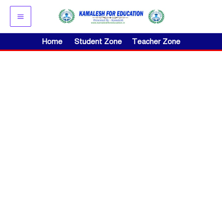
Skip
to
content
Home
Student Zone
Teacher Zone