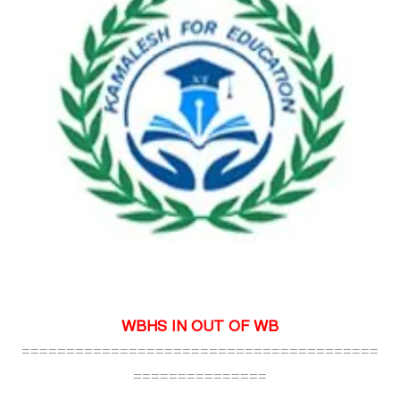
WBHS IN OUT OF WB
========================================
===============