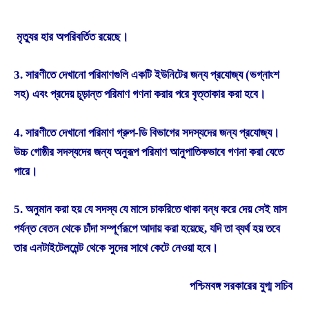
মৃত্যুর হার অপরিবর্তিত রয়েছে।
3. সারণীতে দেখানো পরিমাণগুলি একটি ইউনিটের জন্য প্রযোজ্য (ভগ্নাংশ
সহ) এবং প্রদেয় চূড়ান্ত পরিমাণ গণনা করার পরে বৃত্তাকার করা হবে।
4. সারণীতে দেখানো পরিমাণ গ্রুপ-ডি বিভাগের সদস্যদের জন্য প্রযোজ্য।
উচ্চ গোষ্ঠীর সদস্যদের জন্য অনুরূপ পরিমাণ আনুপাতিকভাবে গণনা করা যেতে
পারে।
5. অনুমান করা হয় যে সদস্য যে মাসে চাকরিতে থাকা বন্ধ করে দেয় সেই মাস
পর্যন্ত বেতন থেকে চাঁদা সম্পূর্ণরূপে আদায় করা হয়েছে, যদি তা ব্যর্থ হয় তবে
তার এনটাইটেলমেন্ট থেকে সুদের সাথে কেটে নেওয়া হবে।
পশ্চিমবঙ্গ সরকারের যুগ্ম সচিব