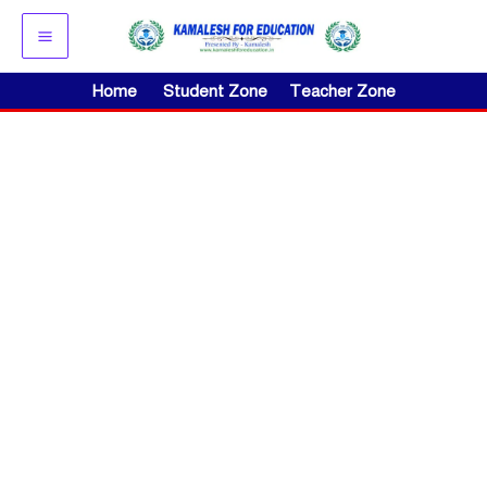
Skip
to
content
Home
Student Zone
Teacher Zone