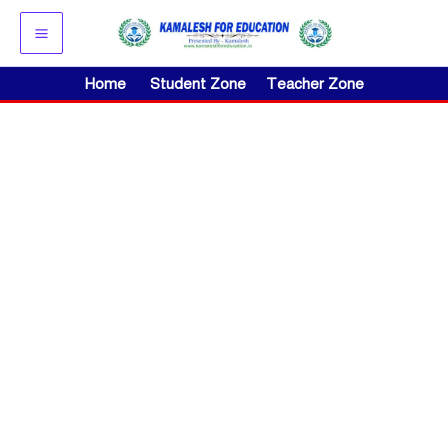
Skip
to
content
Home
Student Zone
Teacher Zone